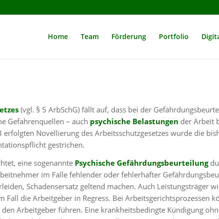
Home
Team
Förderung
Portfolio
Digit
etzes
(vgl. § 5 ArbSchG) fällt auf, dass bei der Gefährdungsbeurte
che Gefahrenquellen – auch
psychische Belastungen
der Arbeit 
rfolgten Novellierung des Arbeitsschutzgesetzes wurde die bis
tionspflicht gestrichen.
ichtet, eine sogenannte
Psychische Gefährdungsbeurteilung
du
eitnehmer im Falle fehlender oder fehlerhafter Gefährdungsbeu
erleiden, Schadensersatz geltend machen. Auch Leistungsträger wi
 Fall die Arbeitgeber in Regress. Bei Arbeitsgerichtsprozessen 
r den Arbeitgeber führen. Eine krankheitsbedingte Kündigung ohn