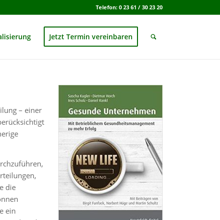
Telefon: 0 23 61 / 30 23 20
alisierung
Jetzt Termin vereinbaren
ilung – einer
berücksichtigt
herige
rchzuführen,
rteilungen,
e die
können
e ein