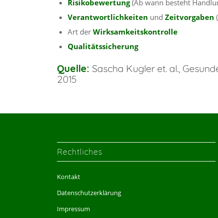
Risikobewertung
(Ab wann besteht Handlu
Verantwortlichkeiten
und
Zeitvorgaben
(
Art der
Wirksamkeitskontrolle
Qualitätssicherung
Quelle:
Sascha Kugler et. al., Gesu
2015
Rechtliches
Kontakt
Datenschutzerklärung
Impressum