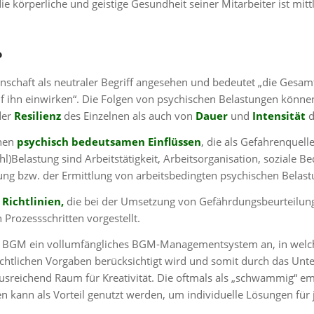
körperliche und geistige Gesundheit seiner Mitarbeiter ist mitt
?
nschaft als neutraler Begriff angesehen und bedeutet „die Gesamt
hn einwirken“. Die Folgen von psychischen Belastungen können 
der
Resilienz
des Einzelnen als auch von
Dauer
und
Intensität
d
chen
psychisch bedeutsamen Einflüssen
, die als Gefahrenquell
hl)Belastung sind Arbeitstätigkeit, Arbeitsorganisation, soziale
ssung bzw. der Ermittlung von arbeitsbedingten psychischen Belas
n
Richtlinien,
die bei der Umsetzung von Gefährdungsbeurteilung
Prozessschritten vorgestellt.
für BGM ein vollumfängliches BGM-Managementsystem an, in wel
chtlichen Vorgaben berücksichtigt wird und somit durch das Un
usreichend Raum für Kreativität. Die oftmals als „schwammig“ 
 kann als Vorteil genutzt werden, um individuelle Lösungen für