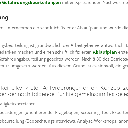
e Gefährdungsbeurteilungen
mit entsprechenden Nachweismögl
ung
im Unternehmen ein schriftlich fixierter Ablaufplan und wurde di
sbeurteilung ist grundsätzlich der Arbeitgeber verantwortlich. Di
danken machen und einen schriftlich fixierten
Ablaufplan
erste
Gefährdungsbeurteilung geachtet werden. Nach § 80 des Betriebs
schutz umgesetzt werden. Aus diesem Grund ist es sinnvoll, ein
r keine konkreten Anforderungen an ein Konzept 
aber dennoch folgende Punkte gemeinsam festgele
ätigkeitsbereichen
belastungen (orientierender Fragebogen, Screening-Tool, Experte
beurteilung (Beobachtungsinterviews, Analyse-Workshops, ano