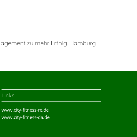
anagement zu mehr Erfolg. Hamburg
Links
www.city-fitness-re.de
www.city-fitness-da.de